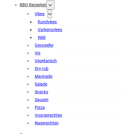
BBQ Recepten
Vlees
Rundvlees
Varkensvlees
Wild
Gevogelte
Vis
Vegetarisch
Dry-rub
Marinade
Salade
Snacks
Sauzen
Pizza
Voorgerechten
Nagerechten