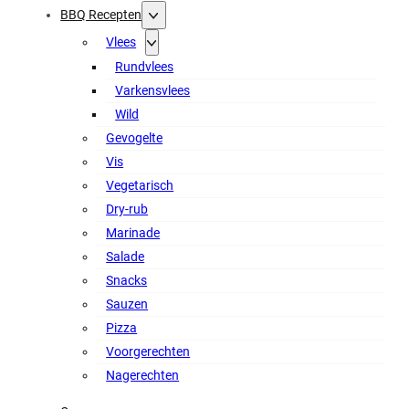
BBQ Recepten
Vlees
Rundvlees
Varkensvlees
Wild
Gevogelte
Vis
Vegetarisch
Dry-rub
Marinade
Salade
Snacks
Sauzen
Pizza
Voorgerechten
Nagerechten