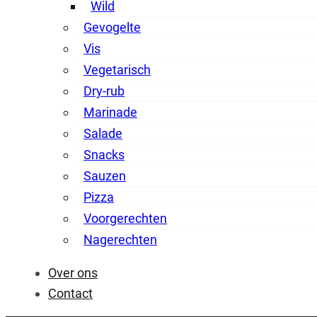
Wild
Gevogelte
Vis
Vegetarisch
Dry-rub
Marinade
Salade
Snacks
Sauzen
Pizza
Voorgerechten
Nagerechten
Over ons
Contact