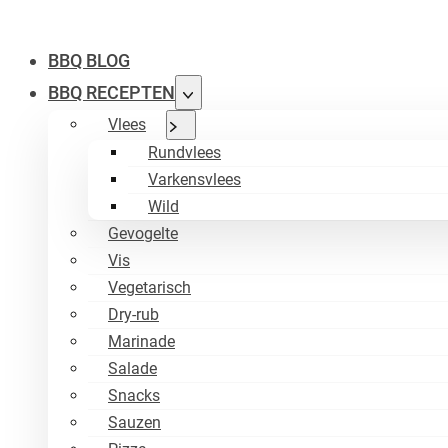
BBQ BLOG
BBQ RECEPTEN
Vlees
Rundvlees
Varkensvlees
Wild
Gevogelte
Vis
Vegetarisch
Dry-rub
Marinade
Salade
Snacks
Sauzen