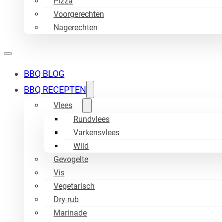
Pizza
Voorgerechten
Nagerechten
BBQ BLOG
BBQ RECEPTEN
Vlees
Rundvlees
Varkensvlees
Wild
Gevogelte
Vis
Vegetarisch
Dry-rub
Marinade