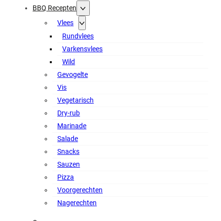
BBQ Recepten
Vlees
Rundvlees
Varkensvlees
Wild
Gevogelte
Vis
Vegetarisch
Dry-rub
Marinade
Salade
Snacks
Sauzen
Pizza
Voorgerechten
Nagerechten