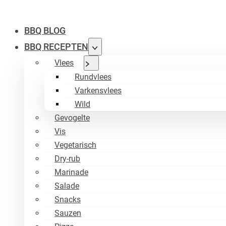
BBQ BLOG
BBQ RECEPTEN
Vlees
Rundvlees
Varkensvlees
Wild
Gevogelte
Vis
Vegetarisch
Dry-rub
Marinade
Salade
Snacks
Sauzen