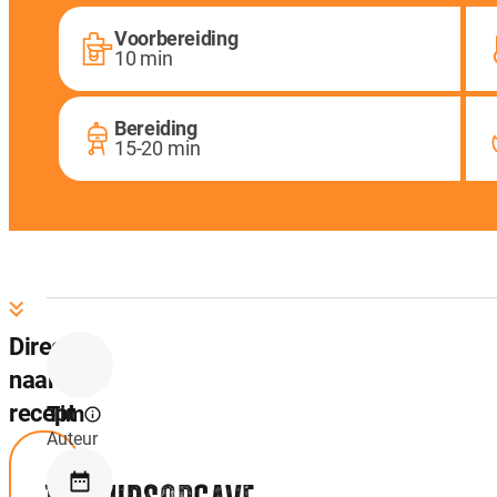
Voorbereiding
10 min
Bereiding
15-20 min
Direct
naar
recept
Tim
Auteur