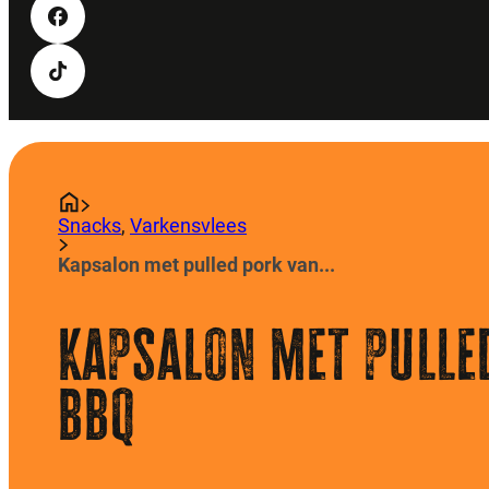
Snacks
,
Varkensvlees
Kapsalon met pulled pork van...
Kapsalon met pulle
bbq