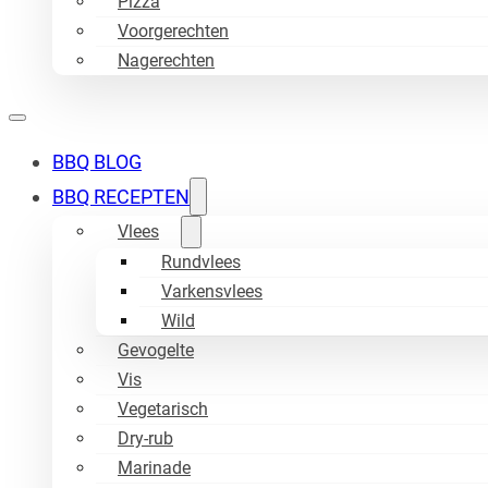
Pizza
Voorgerechten
Nagerechten
BBQ BLOG
BBQ RECEPTEN
Vlees
Rundvlees
Varkensvlees
Wild
Gevogelte
Vis
Vegetarisch
Dry-rub
Marinade