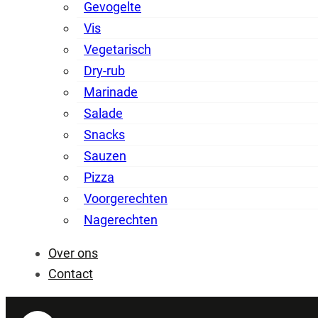
Gevogelte
Vis
Vegetarisch
Dry-rub
Marinade
Salade
Snacks
Sauzen
Pizza
Voorgerechten
Nagerechten
Over ons
Contact