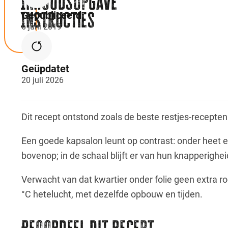
Inhoudsopgave
Instructies
Gepubliceerd
6 juni 2019
Geüpdatet
20 juli 2026
Dit recept ontstond zoals de beste restjes-recepten
Een goede kapsalon leunt op contrast: onder heet e
bovenop; in de schaal blijft er van hun knapperighe
Verwacht van dat kwartier onder folie geen extra roo
°C hetelucht, met dezelfde opbouw en tijden.