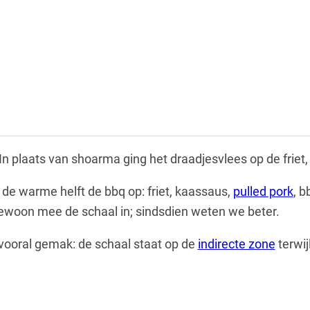
In plaats van shoarma ging het draadjesvlees op de friet,
de warme helft de bbq op: friet, kaassaus,
pulled pork
, b
 gewoon mee de schaal in; sindsdien weten we beter.
r vooral gemak: de schaal staat op de
indirecte zone
terwij