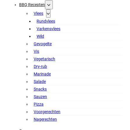
BBQ Recepten
Vlees
Rundvlees
Varkensvlees
Wild
Gevogelte
Vis
Vegetarisch
Dry-rub
Marinade
Salade
Snacks
Sauzen
Pizza
Voorgerechten
Nagerechten