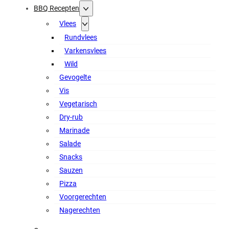
BBQ Recepten
Vlees
Rundvlees
Varkensvlees
Wild
Gevogelte
Vis
Vegetarisch
Dry-rub
Marinade
Salade
Snacks
Sauzen
Pizza
Voorgerechten
Nagerechten