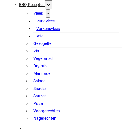
BBQ Recepten
Vlees
Rundvlees
Varkensvlees
Wild
Gevogelte
Vis
Vegetarisch
Dry-rub
Marinade
Salade
Snacks
Sauzen
Pizza
Voorgerechten
Nagerechten