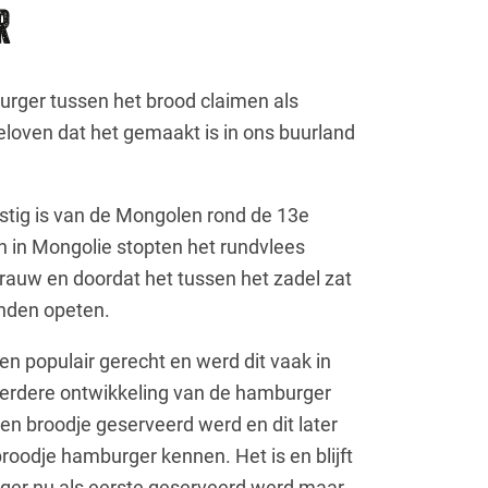
r
burger tussen het brood claimen als
loven dat het gemaakt is in ons buurland
mstig is van de Mongolen rond de 13e
n in Mongolie stopten het rundvlees
 rauw en doordat het tussen het zadel zat
nden opeten.
en populair gerecht en werd dit vaak in
 verdere ontwikkeling van de hamburger
een broodje geserveerd werd en dit later
roodje hamburger kennen. Het is en blijft
ger nu als eerste geserveerd werd maar