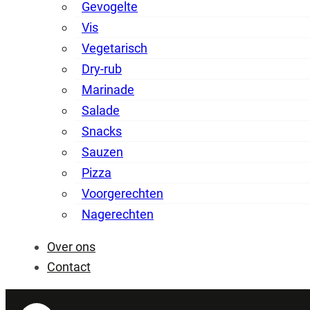
Gevogelte
Vis
Vegetarisch
Dry-rub
Marinade
Salade
Snacks
Sauzen
Pizza
Voorgerechten
Nagerechten
Over ons
Contact