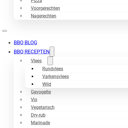
Pizza
Voorgerechten
Nagerechten
BBQ BLOG
BBQ RECEPTEN
Vlees
Rundvlees
Varkensvlees
Wild
Gevogelte
Vis
Vegetarisch
Dry-rub
Marinade