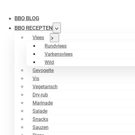
BBQ BLOG
BBQ RECEPTEN
Vlees
Rundvlees
Varkensvlees
Wild
Gevogelte
Vis
Vegetarisch
Dry-rub
Marinade
Salade
Snacks
Sauzen