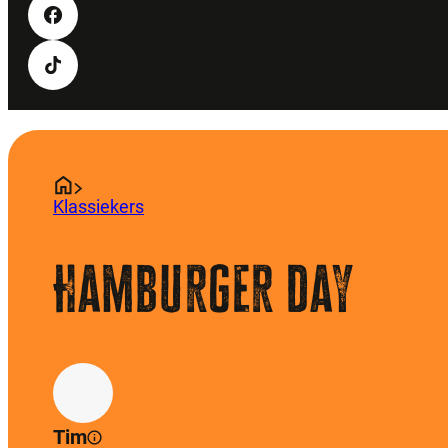
Klassiekers
Hamburger day
Tim