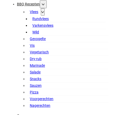
BBQ Recepten
Vlees
Rundvlees
Varkensvlees
Wild
Gevogelte
Vis
Vegetarisch
Dry-rub
Marinade
Salade
Snacks
Sauzen
Pizza
Voorgerechten
Nagerechten