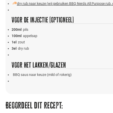
dry rub naar keuze (wij gebruiken BBQ Nerds All Purpose rub, 
Voor de injectie (optioneel)
200
ml
pils
100
ml
appelsap
1
el
zout
3
el
dry rub
Voor het lakken/glazen
BBQ saus naar keuze (mild of rokerig)
Beoordeel dit recept: