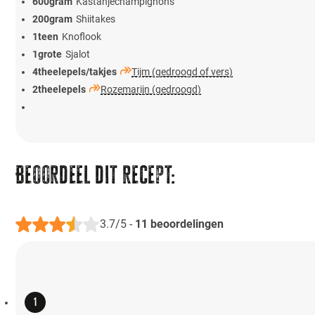
600
gram
Kastanjechampignons
200
gram
Shiitakes
1
teen
Knoflook
1
grote
Sjalot
4
theelepels/takjes
Tijm (gedroogd of vers)
2
theelepels
Rozemarijn (gedroogd)
Beoordeel dit recept:
3.7/5
-
11
beoordelingen