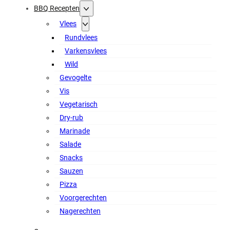
BBQ Recepten
Vlees
Rundvlees
Varkensvlees
Wild
Gevogelte
Vis
Vegetarisch
Dry-rub
Marinade
Salade
Snacks
Sauzen
Pizza
Voorgerechten
Nagerechten