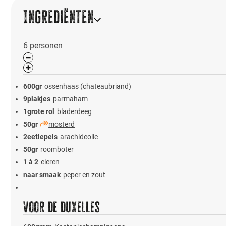
Ingrediënten
6
personen
600
gr
ossenhaas (chateaubriand)
9
plakjes
parmaham
1
grote rol
bladerdeeg
50
gr
mosterd
2
eetlepels
arachideolie
50
gr
roomboter
1 à 2
eieren
naar smaak
peper en zout
Voor de duxelles