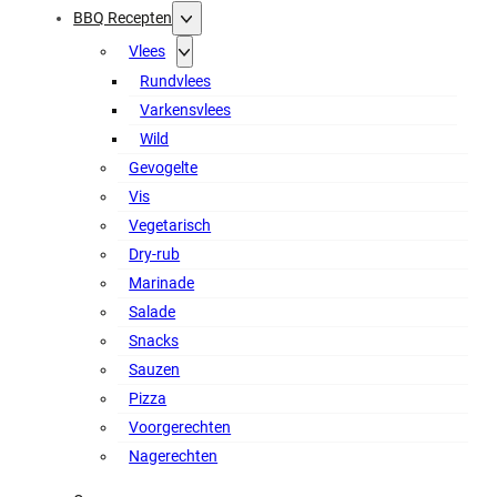
BBQ Recepten
Vlees
Rundvlees
Varkensvlees
Wild
Gevogelte
Vis
Vegetarisch
Dry-rub
Marinade
Salade
Snacks
Sauzen
Pizza
Voorgerechten
Nagerechten