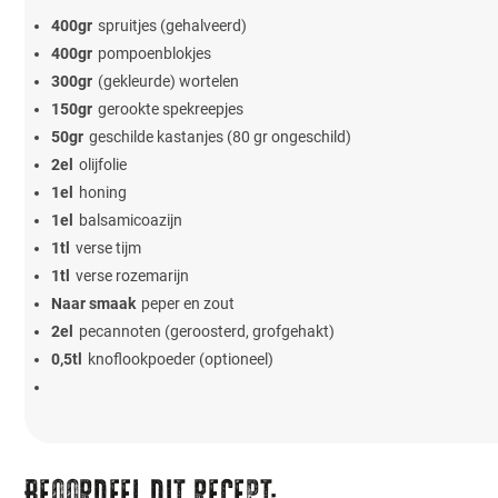
400
gr
spruitjes (gehalveerd)
400
gr
pompoenblokjes
300
gr
(gekleurde) wortelen
150
gr
gerookte spekreepjes
50
gr
geschilde kastanjes (80 gr ongeschild)
2
el
olijfolie
1
el
honing
1
el
balsamicoazijn
1
tl
verse tijm
1
tl
verse rozemarijn
Naar smaak
peper en zout
2
el
pecannoten (geroosterd, grofgehakt)
0,5
tl
knoflookpoeder (optioneel)
Beoordeel dit recept: