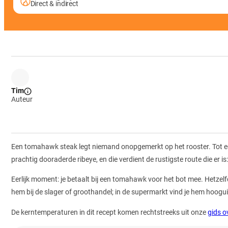
Direct & indirect
Tim
Auteur
Een tomahawk steak legt niemand onopgemerkt op het rooster. Tot een k
prachtig dooraderde ribeye, en die verdient de rustigste route die er i
Eerlijk moment: je betaalt bij een tomahawk voor het bot mee. Hetzelfd
hem bij de slager of groothandel; in de supermarkt vind je hem hooguit
De kerntemperaturen in dit recept komen rechtstreeks uit onze
gids o