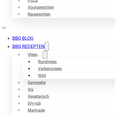
Pizza
Voorgerechten
Nagerechten
BBQ BLOG
BBQ RECEPTEN
Vlees
Rundvlees
Varkensvlees
Wild
Gevogelte
Vis
Vegetarisch
Dry-rub
Marinade