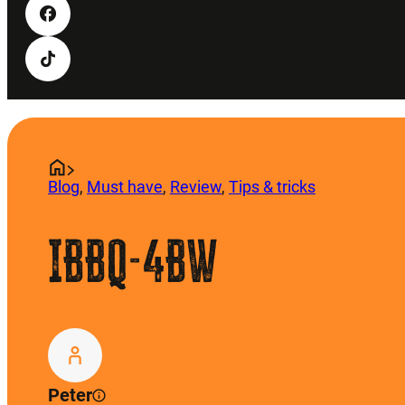
Blog
,
Must have
,
Review
,
Tips & tricks
IBBQ-4BW
Peter