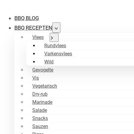
BBQ BLOG
BBQ RECEPTEN
Vlees
Rundvlees
Varkensvlees
Wild
Gevogelte
Vis
Vegetarisch
Dry-rub
Marinade
Salade
Snacks
Sauzen