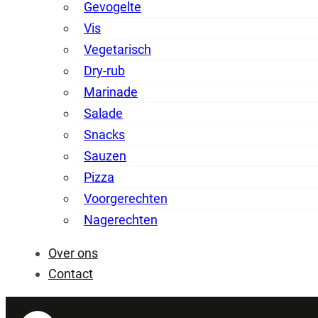
Gevogelte
Vis
Vegetarisch
Dry-rub
Marinade
Salade
Snacks
Sauzen
Pizza
Voorgerechten
Nagerechten
Over ons
Contact