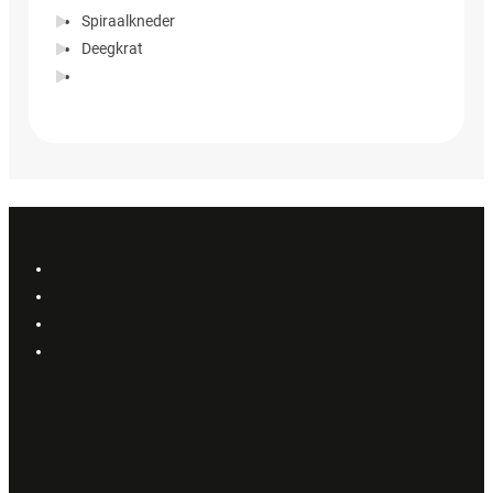
Spiraalkneder
Deegkrat