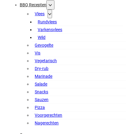
BBQ Recepten
Vlees
Rundvlees
Varkensvlees
Wild
Gevogelte
Vis
Vegetarisch
Dry-rub
Marinade
Salade
Snacks
Sauzen
Pizza
Voorgerechten
Nagerechten