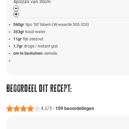
4
pizza's van 30cm
560
gr
tipo ‘00’ bloem (W-waarde 300-320)
353
gr
koud water
11
gr
fijn zeezout
1,7
gr
droge / instant gist
om te bestuiven
semola
Beoordeel dit recept:
4.2/5
-
109
beoordelingen