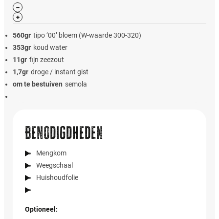
560
gr
tipo ‘00’ bloem (W-waarde 300-320)
353
gr
koud water
11
gr
fijn zeezout
1,7
gr
droge / instant gist
om te bestuiven
semola
Benodigdheden
Mengkom
Weegschaal
Huishoudfolie
Optioneel: