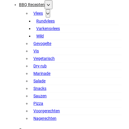
BBQ Recepten
Vlees
Rundvlees
Varkensvlees
Wild
Gevogelte
Vis
Vegetarisch
Dry-rub
Marinade
Salade
Snacks
Sauzen
Pizza
Voorgerechten
Nagerechten