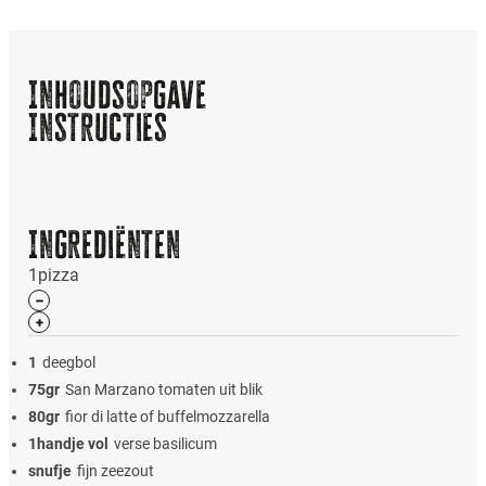
Inhoudsopgave
Instructies
Ingrediënten
1
pizza
1
deegbol
75
gr
San Marzano tomaten uit blik
80
gr
fior di latte of buffelmozzarella
1
handje vol
verse basilicum
snufje
fijn zeezout