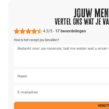
Jouw meni
Vertel ons wat je va
4.3/5
-
17
beoordelingen
Hoe is het recept jou bevallen?
VERST