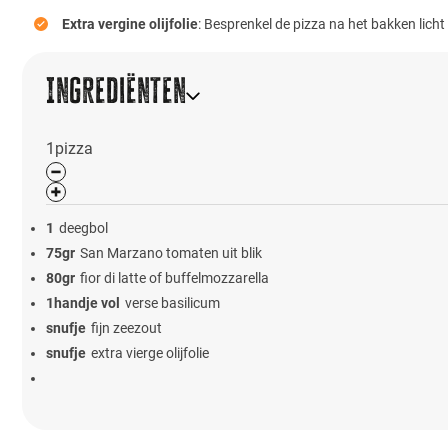
Extra vergine olijfolie
: Besprenkel de pizza na het bakken licht m
Ingrediënten
1
pizza
1
deegbol
75
gr
San Marzano tomaten uit blik
80
gr
fior di latte of buffelmozzarella
1
handje vol
verse basilicum
snufje
fijn zeezout
snufje
extra vierge olijfolie