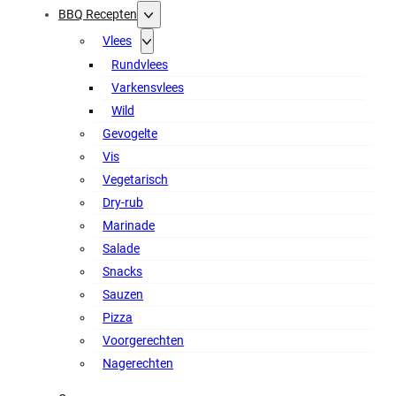
BBQ Recepten
Vlees
Rundvlees
Varkensvlees
Wild
Gevogelte
Vis
Vegetarisch
Dry-rub
Marinade
Salade
Snacks
Sauzen
Pizza
Voorgerechten
Nagerechten