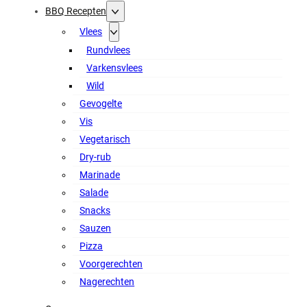
BBQ Recepten
Vlees
Rundvlees
Varkensvlees
Wild
Gevogelte
Vis
Vegetarisch
Dry-rub
Marinade
Salade
Snacks
Sauzen
Pizza
Voorgerechten
Nagerechten