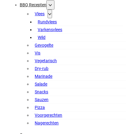
BBQ Recepten
Vlees
Rundvlees
Varkensvlees
Wild
Gevogelte
Vis
Vegetarisch
Dry-rub
Marinade
Salade
Snacks
Sauzen
Pizza
Voorgerechten
Nagerechten