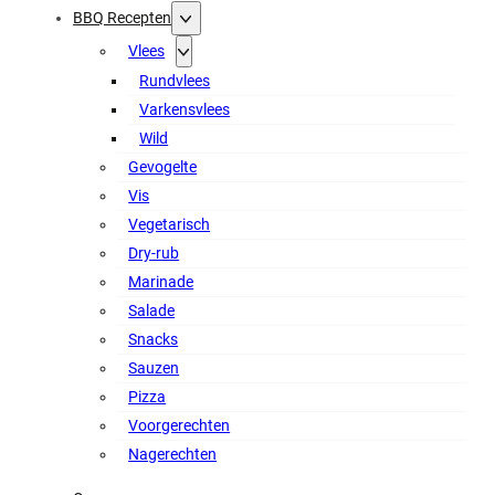
BBQ Recepten
Vlees
Rundvlees
Varkensvlees
Wild
Gevogelte
Vis
Vegetarisch
Dry-rub
Marinade
Salade
Snacks
Sauzen
Pizza
Voorgerechten
Nagerechten