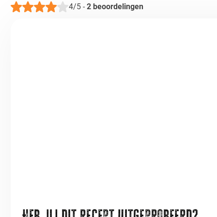
4/5
-
2
beoordelingen
Heb jij dit recept uitgeprobeerd?