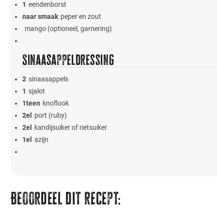
1
eendenborst
naar smaak
peper en zout
mango (optioneel, garnering)
Sinaasappeldressing
2
sinaasappels
1
sjalot
1
teen
knoflook
2
el
port (ruby)
2
el
kandijsuiker of rietsuiker
1
el
azijn
Beoordeel dit recept: