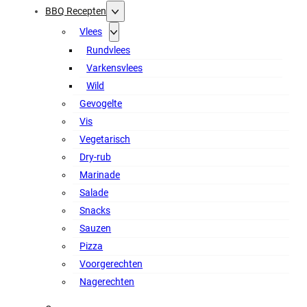
BBQ Recepten
Vlees
Rundvlees
Varkensvlees
Wild
Gevogelte
Vis
Vegetarisch
Dry-rub
Marinade
Salade
Snacks
Sauzen
Pizza
Voorgerechten
Nagerechten