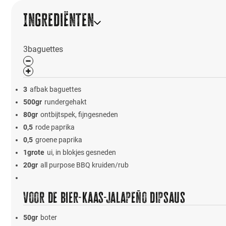
Ingrediënten
3
baguettes
3
afbak baguettes
500
gr
rundergehakt
80
gr
ontbijtspek, fijngesneden
0,5
rode paprika
0,5
groene paprika
1
grote
ui, in blokjes gesneden
20
gr
all purpose BBQ kruiden/rub
Voor de bier-kaas-jalapeño dipsaus
50
gr
boter