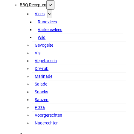
BBQ Recepten
Vlees
Rundvlees
Varkensvlees
Wild
Gevogelte
Vis
Vegetarisch
Dry-rub
Marinade
Salade
Snacks
Sauzen
Pizza
Voorgerechten
Nagerechten