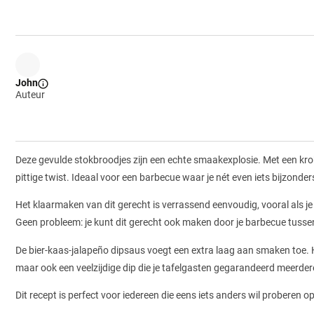
John
Auteur
Deze gevulde stokbroodjes zijn een echte smaakexplosie. Met een krokan
pittige twist. Ideaal voor een barbecue waar je nét even iets bijzonders
Het klaarmaken van dit gerecht is verrassend eenvoudig, vooral als j
Geen probleem: je kunt dit gerecht ook maken door je barbecue tussent
De bier-kaas-jalapeño dipsaus voegt een extra laag aan smaken toe. Het
maar ook een veelzijdige dip die je tafelgasten gegarandeerd meerde
Dit recept is perfect voor iedereen die eens iets anders wil proberen o