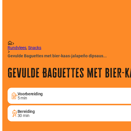
Rundvlees
,
Snacks
Gevulde Baguettes met bier-kaas-jalapeño dipsaus...
Gevulde Baguettes met bier-k
Voorbereiding
5 min
Bereiding
30 min