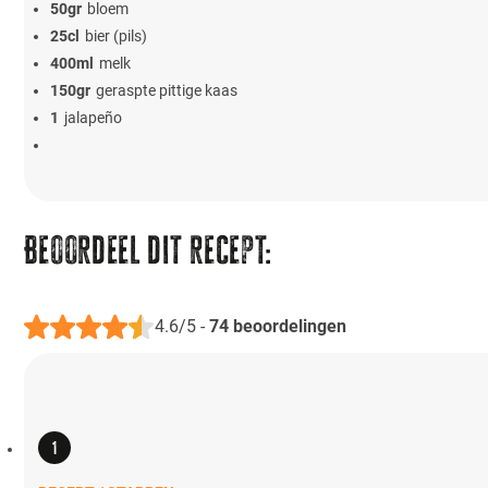
50
gr
bloem
25
cl
bier (pils)
400
ml
melk
150
gr
geraspte pittige kaas
1
jalapeño
Beoordeel dit recept:
4.6/5
-
74
beoordelingen