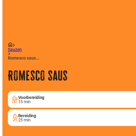
Sauzen
Romesco saus...
Romesco saus
Voorbereiding
15 min
Bereiding
25 min