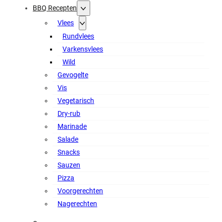
BBQ Recepten
Vlees
Rundvlees
Varkensvlees
Wild
Gevogelte
Vis
Vegetarisch
Dry-rub
Marinade
Salade
Snacks
Sauzen
Pizza
Voorgerechten
Nagerechten