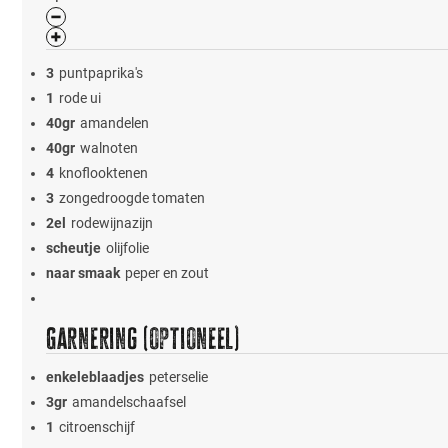
3
puntpaprika's
1
rode ui
40
gr
amandelen
40
gr
walnoten
4
knoflooktenen
3
zongedroogde tomaten
2
el
rodewijnazijn
scheutje
olijfolie
naar smaak
peper en zout
Garnering (optioneel)
enkele
blaadjes
peterselie
3
gr
amandelschaafsel
1
citroenschijf