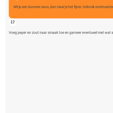
Wil je een dunnere saus, dan maal je het fijner. Gebruik eventueel e
Voeg peper en zout naar smaak toe en garneer eventueel met wat am