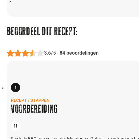
Beoordeel dit recept:
3.6/5
-
84
beoordelingen
RECEPT / STAPPEN
Voorbereiding
Steek de BBQ aan en laat de deksel open. Ook als je een kamado he