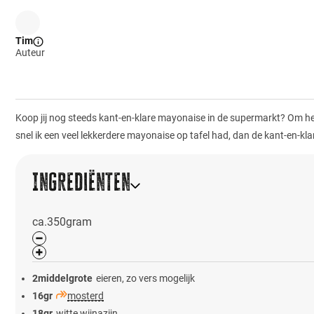
Tim
Auteur
Koop jij nog steeds kant-en-klare mayonaise in de supermarkt? Om heel e
snel ik een veel lekkerdere mayonaise op tafel had, dan de kant-en-klar
Ingrediënten
ca.
350
gram
2
middelgrote
eieren, zo vers mogelijk
16
gr
mosterd
18
gr
witte wijnazijn