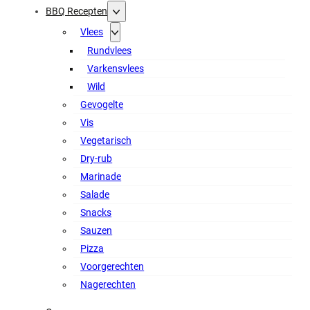
BBQ Recepten
Vlees
Rundvlees
Varkensvlees
Wild
Gevogelte
Vis
Vegetarisch
Dry-rub
Marinade
Salade
Snacks
Sauzen
Pizza
Voorgerechten
Nagerechten