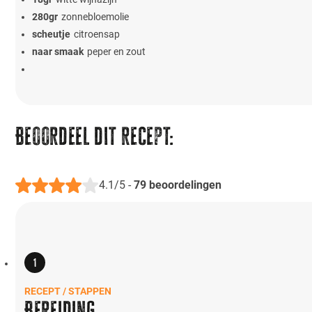
280
gr
zonnebloemolie
scheutje
citroensap
naar smaak
peper en zout
Beoordeel dit recept:
4.1/5
-
79
beoordelingen
RECEPT / STAPPEN
Bereiding