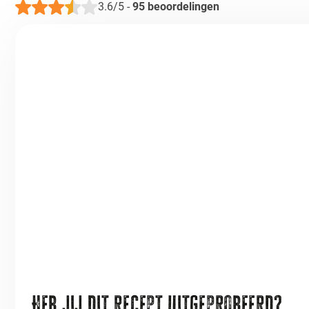
3.6/5
-
95
beoordelingen
Heb jij dit recept uitgeprobeerd?