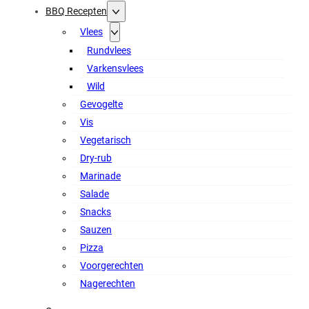
BBQ Recepten
Vlees
Rundvlees
Varkensvlees
Wild
Gevogelte
Vis
Vegetarisch
Dry-rub
Marinade
Salade
Snacks
Sauzen
Pizza
Voorgerechten
Nagerechten