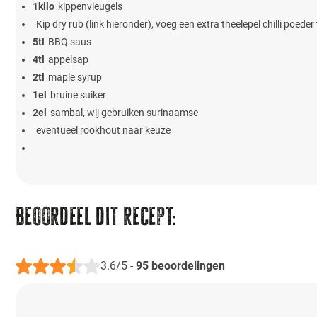
1
kilo
kippenvleugels
Kip dry rub (link hieronder), voeg een extra theelepel chilli poeder
5
tl
BBQ saus
4
tl
appelsap
2
tl
maple syrup
1
el
bruine suiker
2
el
sambal, wij gebruiken surinaamse
eventueel rookhout naar keuze
Beoordeel dit recept:
3.6/5
-
95
beoordelingen